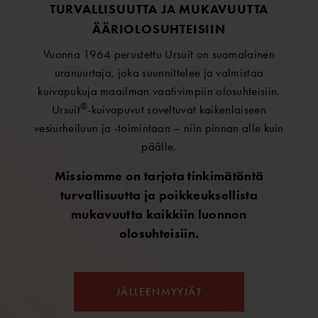
TURVALLISUUTTA JA MUKAVUUTTA
ÄÄRIOLOSUHTEISIIN
Vuonna 1964 perustettu Ursuit on suomalainen
uranuurtaja, joka suunnittelee ja valmistaa
kuivapukuja maailman vaativimpiin olosuhteisiin.
®
Ursuit
-kuivapuvut soveltuvat kaikenlaiseen
vesiurheiluun ja -toimintaan – niin pinnan alle kuin
päälle.
Missiomme on tarjota tinkimätöntä
turvallisuutta ja poikkeuksellista
mukavuutta kaikkiin luonnon
olosuhteisiin.
JÄLLEENMYYJÄT