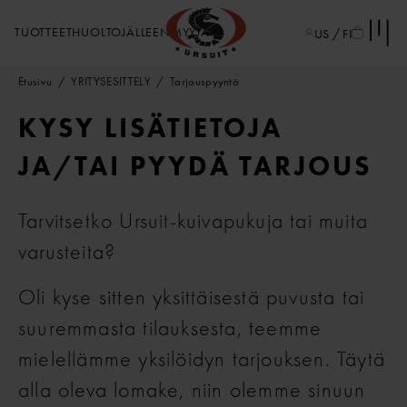
TUOTTEET
HUOLTO
JÄLLEENMYYJÄT
US / FI
Etusivu
YRITYSESITTELY
Tarjouspyyntö
KYSY LISÄTIETOJA
JA/TAI PYYDÄ TARJOUS
Tarvitsetko Ursuit-kuivapukuja tai muita
varusteita?
Oli kyse sitten yksittäisestä puvusta tai
suuremmasta tilauksesta, teemme
mielellämme yksilöidyn tarjouksen. Täytä
alla oleva lomake, niin olemme sinuun