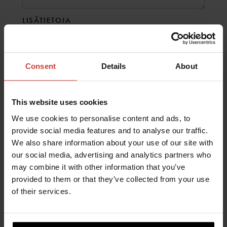
LISÄTIETOJA
Consent
Details
About
Jos sinulla on erityisvaatimuksia, teknisiä kysymyksiä tai
muita tarpeita, kuvaile ne tähän.
This website uses cookies
We use cookies to personalise content and ads, to
SUOSTUMUS
provide social media features and to analyse our traffic.
Hyväksyn, että Ursuit käsittelee antamiani
We also share information about your use of our site with
tietoja vastatakseen tähän tarjouspyyntöön.
our social media, advertising and analytics partners who
may combine it with other information that you’ve
TARKENTAVAT KYSYMYKSET
provided to them or that they’ve collected from your use
of their services.
1. KÄYTTÄJÄTYYPPI
Yksityisasiakas
Ammatti-/kaupallinen käyttö