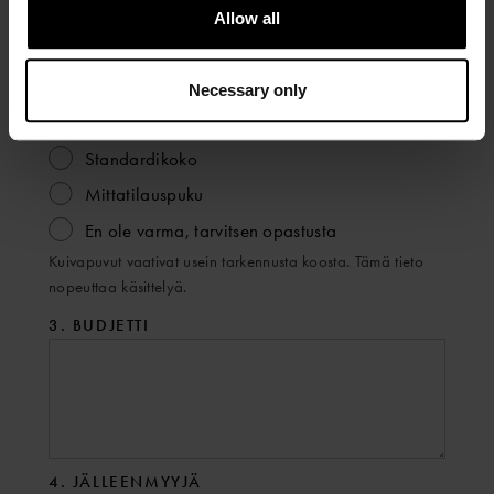
Allow all
Viranomainen/pelastusala
Tieto auttaa meitä ohjaamaan tarjouspyynnön oikealle
osastolle.
Necessary only
2. KOKOTIEDOT
Standardikoko
Mittatilauspuku
En ole varma, tarvitsen opastusta
Kuivapuvut vaativat usein tarkennusta koosta. Tämä tieto
nopeuttaa käsittelyä.
3. BUDJETTI
4. JÄLLEENMYYJÄ