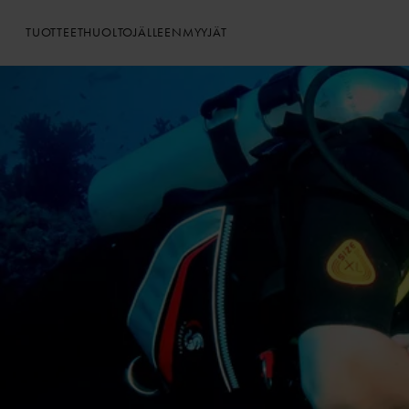
TUOTTEET
HUOLTO
JÄLLEENMYYJÄT