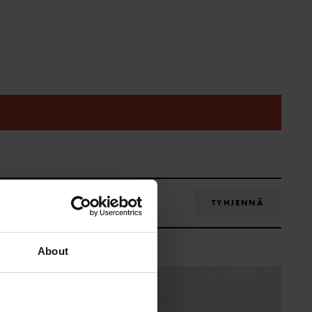
TYHJENNÄ
About