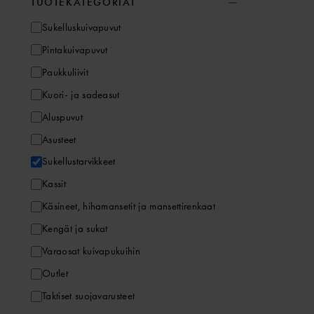
TUOTEKATEGORIAT
Sukelluskuivapuvut
Pintakuivapuvut
Paukkuliivit
Kuori- ja sadeasut
Aluspuvut
Asusteet
Sukellustarvikkeet
Kassit
Käsineet, hihamansetit ja mansettirenkaat
Kengät ja sukat
Varaosat kuivapukuihin
Outlet
Taktiset suojavarusteet