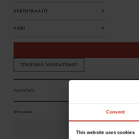
SERTIFIKAATIT
VÄRI
TYHJENNÄ SUODATTIMET
VALINTASI
64 tuotetta
Consent
This website uses cookies