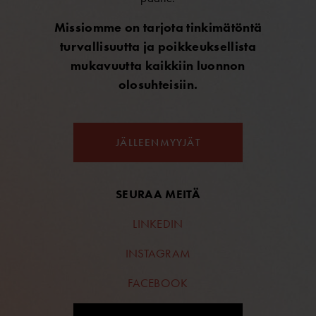
Missiomme on tarjota tinkimätöntä
turvallisuutta ja poikkeuksellista
mukavuutta kaikkiin luonnon
olosuhteisiin.
JÄLLEENMYYJÄT
SEURAA MEITÄ
LINKEDIN
INSTAGRAM
FACEBOOK