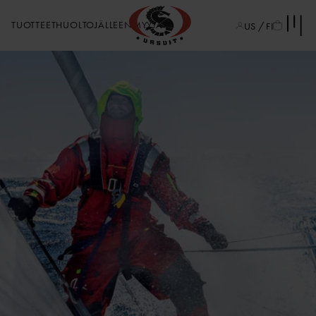
TUOTTEET
HUOLTO
JÄLLEENMYYJÄT
US / FI