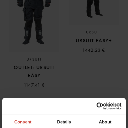
URSUIT
URSUIT EASY+
1442,23 €
URSUIT
OUTLET: URSUIT
EASY
1147,41 €
Consent
Details
About