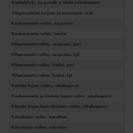
Käsittelykulu, jos puvulle ei tehdä esitarkastusta
22
Aikaperusteiset korjaus- ja muutostyöt, tunti
10
Kaulamansetin vaihto, neopreeni
63
Kaulamansetin vaihto, lateksi
63
Hihamansetin vaihto, neopreeni, pari
63
Hihamansetin vaihto, neopreeni, kpl
48
Hihamansetin vaihto, lateksi, pari
63
Hihamansetin vaihto, lateksi, kpl
48
Kiinteän hupun vaihto, sukelluspuvut
68
Kaulamansetin ja kiinteän hupun vaihto, sukelluspuvut
95
Kiinteän hupun kasvotiivisteen vaihto, sukelluspuvut
53
Kuivaketjun vaihto, metallinen
95
Kuivaketjun vaihto, muovinen
95