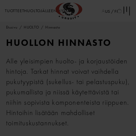
TUOTTEET
HUOLTO
JÄLLEENMYYJÄT
US / FI
Etusivu
HUOLTO
Hinnasto
HUOLLON HINNASTO
Alle yleisimpien huolto- ja korjaustöiden
hintoja. Tarkat hinnat voivat vaihdella
pukutyypistä (sukellus- tai pelastuspuku),
pukumallista ja niissä käytettävistä tai
niihin sopivista komponenteista riippuen.
Hintoihin lisätään mahdolliset
toimituskustannukset.