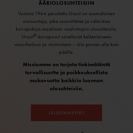
ÄÄRIOLOSUHTEISIIN
Vuonna 1964 perustettu Ursuit on suomalainen
uranuurtaja, joka suunnittelee ja valmistaa
kuivapukuja maailman vaativimpiin olosuhteisiin.
®
Ursuit
-kuivapuvut soveltuvat kaikenlaiseen
vesiurheiluun ja -toimintaan – niin pinnan alle kuin
päälle.
Missiomme on tarjota tinkimätöntä
turvallisuutta ja poikkeuksellista
mukavuutta kaikkiin luonnon
olosuhteisiin.
JÄLLEENMYYJÄT