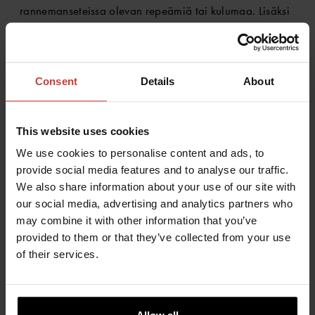
rannemanseteissa olevan repeämiä tai kulumaa. Lisäksi
kuivaketju on vaurioitunut. Huoltoon sisältyvät
työvaiheet:
Consent
Details
About
KUIVAPUVUILLE TEHTÄVÄT HUOLTO- TAI KORJAUSTYÖT
YH
SI
Kuivapuvun esitarkastus- ja testaus
63
This website uses cookies
Hihamansetin vaihto, neopreeni, pari
10
We use cookies to personalise content and ads, to
provide social media features and to analyse our traffic.
Kuivaketjun vaihto, muovinen
26
We also share information about your use of our site with
Yhteensä
43
our social media, advertising and analytics partners who
may combine it with other information that you’ve
Lisäksi laskutetaan toimituskulut.
provided to them or that they’ve collected from your use
of their services.
ESIMERKKI 2.
Asiakas haluaa, että pelkästään puvun jalkineet