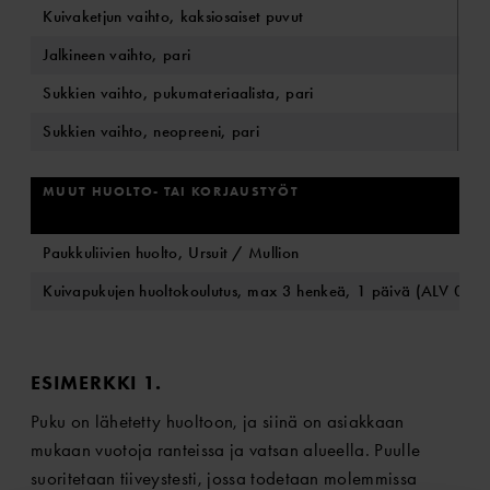
Kuivaketjun vaihto, kaksiosaiset puvut
10
Jalkineen vaihto, pari
84
Sukkien vaihto, pukumateriaalista, pari
84
Sukkien vaihto, neopreeni, pari
84
MUUT HUOLTO- TAI KORJAUSTYÖT
Paukkuliivien huolto, Ursuit / Mullion
Kuivapukujen huoltokoulutus, max 3 henkeä, 1 päivä (ALV 0%)
ESIMERKKI 1.
Puku on lähetetty huoltoon, ja siinä on asiakkaan
mukaan vuotoja ranteissa ja vatsan alueella. Puulle
suoritetaan tiiveystesti, jossa todetaan molemmissa