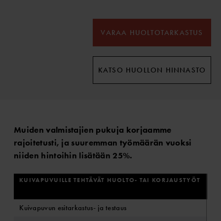
VARAA HUOLTOTARKASTUS
KATSO HUOLLON HINNASTO
Muiden valmistajien pukuja korjaamme
rajoitetusti, ja suuremman työmäärän vuoksi
niiden hintoihin lisätään 25%.
KUIVAPUVUILLE TEHTÄVÄT HUOLTO- TAI KORJAUSTYÖT
T
SI
Kuivapuvun esitarkastus- ja testaus
63