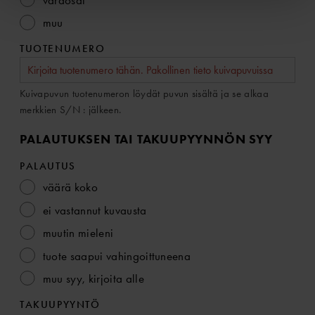
varaosat
muu
TUOTENUMERO
Kuivapuvun tuotenumeron löydät puvun sisältä ja se alkaa
merkkien S/N : jälkeen.
PALAUTUKSEN TAI TAKUUPYYNNÖN SYY
PALAUTUS
väärä koko
ei vastannut kuvausta
muutin mieleni
tuote saapui vahingoittuneena
muu syy, kirjoita alle
TAKUUPYYNTÖ