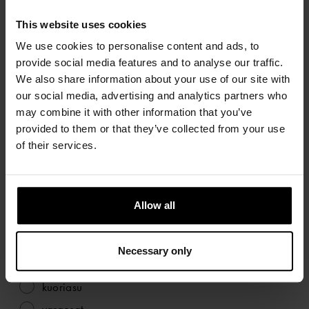
kk ostopäivästä, ellei tuotteen verkkosivulla ole toisin mainittu.
This website uses cookies
OSTOTIEDOT
We use cookies to personalise content and ads, to
provide social media features and to analyse our traffic.
TILAUKSEN NUMERO
We also share information about your use of our site with
our social media, advertising and analytics partners who
may combine it with other information that you’ve
OSTOPÄIVÄ
provided to them or that they’ve collected from your use
of their services.
TUOTETIEDOT
TYYPPI
Allow all
kuivapuku
paukkuliivit
Necessary only
aluspuku
kuoriasu