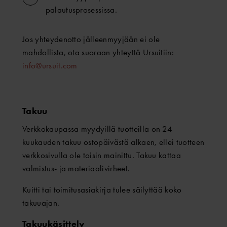
palautusprosessissa.
Jos yhteydenotto jälleenmyyjään ei ole
mahdollista, ota suoraan yhteyttä Ursuitiin:
info@ursuit.com
Takuu
Verkkokaupassa myydyillä tuotteilla on 24
kuukauden takuu ostopäivästä alkaen, ellei tuotteen
verkkosivulla ole toisin mainittu. Takuu kattaa
valmistus- ja materiaalivirheet.
Kuitti tai toimitusasiakirja tulee säilyttää koko
takuuajan.
Takuukäsittely