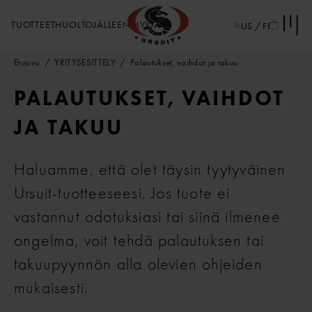
TUOTTEET
HUOLTO
JÄLLEENMYYJÄT
US / FI
Etusivu
YRITYSESITTELY
Palautukset, vaihdot ja takuu
PALAUTUKSET, VAIHDOT
JA TAKUU
Haluamme, että olet täysin tyytyväinen
Ursuit-tuotteeseesi. Jos tuote ei
vastannut odotuksiasi tai siinä ilmenee
ongelma, voit tehdä palautuksen tai
takuupyynnön alla olevien ohjeiden
mukaisesti.