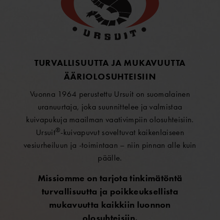
TURVALLISUUTTA JA MUKAVUUTTA
ÄÄRIOLOSUHTEISIIN
Vuonna 1964 perustettu Ursuit on suomalainen
uranuurtaja, joka suunnittelee ja valmistaa
kuivapukuja maailman vaativimpiin olosuhteisiin.
®
Ursuit
-kuivapuvut soveltuvat kaikenlaiseen
vesiurheiluun ja -toimintaan – niin pinnan alle kuin
päälle.
Missiomme on tarjota tinkimätöntä
turvallisuutta ja poikkeuksellista
mukavuutta kaikkiin luonnon
olosuhteisiin.