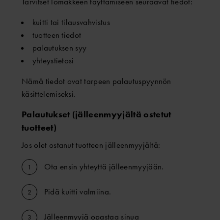
Tarvitset lomakkeen täyttämiseen seuraavat tiedot:
kuitti tai tilausvahvistus
tuotteen tiedot
palautuksen syy
yhteystietosi
Nämä tiedot ovat tarpeen palautuspyynnön
käsittelemiseksi.
Palautukset (jälleenmyyjältä ostetut
tuotteet)
Jos olet ostanut tuotteen jälleenmyyjältä:
Ota ensin yhteyttä jälleenmyyjään.
Pidä kuitti valmiina.
Jälleenmyyjä opastaa sinua