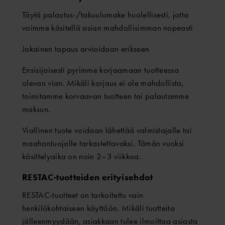
Täytä palautus-/takuulomake huolellisesti, jotta
voimme käsitellä asian mahdollisimman nopeasti
Jokainen tapaus arvioidaan erikseen
Ensisijaisesti pyrimme korjaamaan tuotteessa
olevan vian. Mikäli korjaus ei ole mahdollista,
toimitamme korvaavan tuotteen tai palautamme
maksun.
Viallinen tuote voidaan lähettää valmistajalle tai
maahantuojalle tarkastettavaksi. Tämän vuoksi
käsittelyaika on noin 2–3 viikkoa.
RESTAC-tuotteiden erityisehdot
RESTAC-tuotteet on tarkoitettu vain
henkilökohtaiseen käyttöön. Mikäli tuotteita
jälleenmyydään, asiakkaan tulee ilmoittaa asiasta