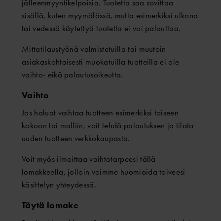
jälleenmyyntikelpoisia. Tuotetta saa sovittaa
sisällä, kuten myymälässä, mutta esimerkiksi ulkona
tai vedessä käytettyä tuotetta ei voi palauttaa.
Mittatilaustyönä valmistetuilla tai muutoin
asiakaskohtaisesti muokatuilla tuotteilla ei ole
vaihto- eikä palautusoikeutta.
Vaihto
Jos haluat vaihtaa tuotteen esimerkiksi toiseen
kokoon tai malliin, voit tehdä palautuksen ja tilata
uuden tuotteen verkkokaupasta.
Voit myös ilmoittaa vaihtotarpeesi tällä
lomakkeella, jolloin voimme huomioida toiveesi
käsittelyn yhteydessä.
Täytä lomake