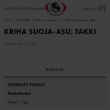
TUOTTEET
HUOLTO
JÄLLEENMYYJÄT
US / FI
Ursuit
TUOTTEET
Kuori- ja sadeasut
KRIHA Suoja-asu, takki
KRIHA SUOJA-ASU, TAKKI
Tuotekoodi: 235005
KUVAUS
TEKNISET TIEDOT
Tuotetiedot
Paino: 1 kg