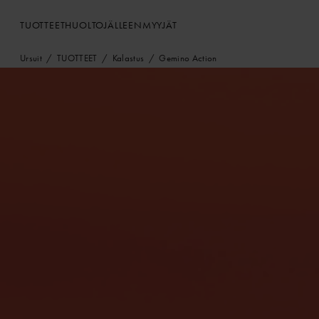
TUOTTEET
HUOLTO
JÄLLEENMYYJÄT
Ursuit
TUOTTEET
Kalastus
Gemino Action