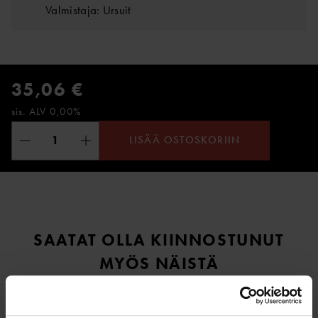
Valmistaja: Ursuit
35,06 €
sis. ALV 0,00%
LISÄÄ OSTOSKORIIN
SAATAT OLLA KIINNOSTUNUT
MYÖS NÄISTÄ