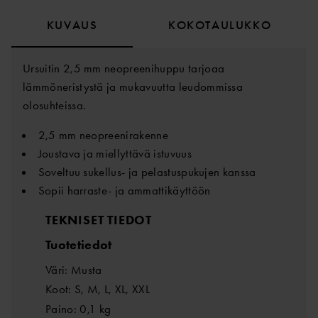
KUVAUS
KOKOTAULUKKO
Ursuitin 2,5 mm neopreenihuppu tarjoaa
lämmöneristystä ja mukavuutta leudommissa
olosuhteissa.
2,5 mm neopreenirakenne
Joustava ja miellyttävä istuvuus
Soveltuu sukellus- ja pelastuspukujen kanssa
Sopii harraste- ja ammattikäyttöön
TEKNISET TIEDOT
Tuotetiedot
Väri: Musta
Koot: S, M, L, XL, XXL
Paino: 0,1 kg