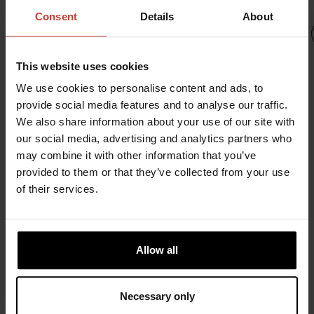
Consent
Details
About
R
This website uses cookies
URSUIT
URSUIT
We use cookies to personalise content and ads, to
URSUIT
URSUIT
provide social media features and to analyse our traffic.
URSUIT
We also share information about your use of our site with
REDQ
REDQ BZ
ONE
our social media, advertising and analytics partners who
ENDURANCE
2254,98 €
2254,98 €
URSUIT
may combine it with other information that you’ve
2270,92 €
ONE
provided to them or that they’ve collected from your use
of their services.
ENDURANCE,
LADY
2270,92 €
Allow all
Necessary only