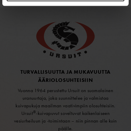
TURVALLISUUTTA JA MUKAVUUTTA
ÄÄRIOLOSUHTEISIIN
Vuonna 1964 perustettu Ursuit on suomalainen
uranuurtaja, joka suunnittelee ja valmistaa
kuivapukuja maailman vaativimpiin olosuhteisiin.
®
Ursuit
-kuivapuvut soveltuvat kaikenlaiseen
vesiurheiluun ja -toimintaan – niin pinnan alle kuin
päälle.