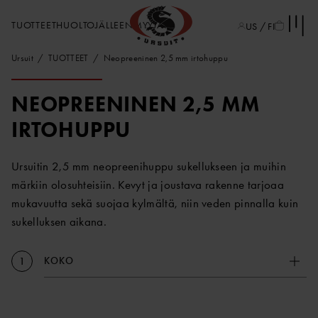
TUOTTEET
HUOLTO
JÄLLEENMYYJÄT
US / FI
Ursuit
TUOTTEET
Neopreeninen 2,5 mm irtohuppu
NEOPREENINEN 2,5 MM
IRTOHUPPU
Ursuitin 2,5 mm neopreenihuppu sukellukseen ja muihin
märkiin olosuhteisiin. Kevyt ja joustava rakenne tarjoaa
mukavuutta sekä suojaa kylmältä, niin veden pinnalla kuin
sukelluksen aikana.
KOKO
1