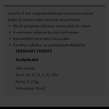
Ursuitin 3 mm neopreenikäsineet tarjoavat varman
pidon ja mukavuuden märissä olosuhteissa.
• Shark-pintainen kämmen antaa pitävän otteen
• 5-sorminen rakenne hyvään tuntumaan
• Rannesäätö varmistaa istuvuuden
• Soveltuu sukellus- ja pintapelastuskäyttöön
TEKNISET TIEDOT
Tuotetiedot
Väri: Musta
Koot: XS, S, M, L, XL, XXL
Paino: 0,2 kg
Valmistaja: Ursuit