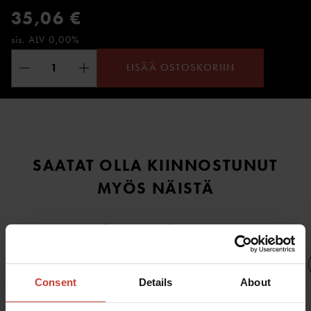
35,06 €
sis. ALV 0,00%
LISÄÄ OSTOSKORIIN
SAATAT OLLA KIINNOSTUNUT
MYÖS NÄISTÄ
Consent
Details
About