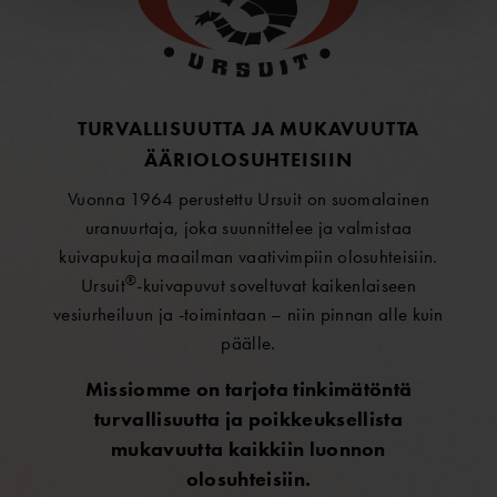
TURVALLISUUTTA JA MUKAVUUTTA
ÄÄRIOLOSUHTEISIIN
Vuonna 1964 perustettu Ursuit on suomalainen
uranuurtaja, joka suunnittelee ja valmistaa
kuivapukuja maailman vaativimpiin olosuhteisiin.
®
Ursuit
-kuivapuvut soveltuvat kaikenlaiseen
vesiurheiluun ja -toimintaan – niin pinnan alle kuin
päälle.
Missiomme on tarjota tinkimätöntä
turvallisuutta ja poikkeuksellista
mukavuutta kaikkiin luonnon
olosuhteisiin.