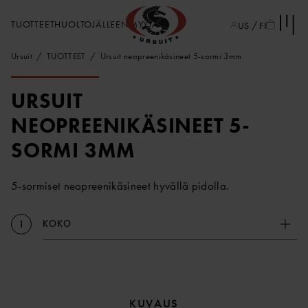
TUOTTEET
HUOLTO
JÄLLEENMYYJÄT
US / FI
Ursuit
TUOTTEET
Ursuit neopreenikäsineet 5-sormi 3mm
URSUIT
NEOPREENIKÄSINEET 5-
SORMI 3MM
5-sormiset neopreenikäsineet hyvällä pidolla.
KOKO
1
KUVAUS