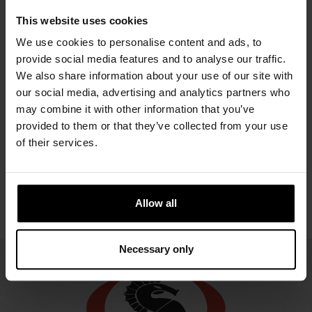
URSUIT
URSUIT
This website uses cookies
URSUIT
OWFS
RDF
UR
GEMINO
We use cookies to personalise content and ads, to
URSUIT
NOMEX
O
2581,67 €
provide social media features and to analyse our traffic.
OPERATIVE
ATOS
ENDU
2948,21 €
We also share information about your use of our site with
ORANGE
2310,76 €
our social media, advertising and analytics partners who
2270
GORE-
may combine it with other information that you’ve
TEX®
provided to them or that they’ve collected from your use
2549,80 €
of their services.
Allow all
Necessary only