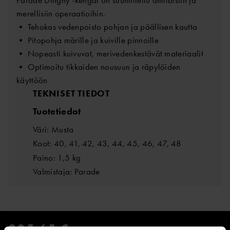
merellisiin operaatioihin.
• Tehokas vedenpoisto pohjan ja päällisen kautta
• Pitopohja märille ja kuiville pinnoille
• Nopeasti kuivuvat, merivedenkestävät materiaalit
• Optimoitu tikkaiden nousuun ja räpylöiden
käyttöön
TEKNISET TIEDOT
Tuotetiedot
Väri: Musta
Koot: 40, 41, 42, 43, 44, 45, 46, 47, 48
Paino: 1,5 kg
Valmistaja: Parade
205,65 €