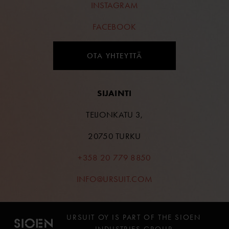
INSTAGRAM
FACEBOOK
OTA YHTEYTTÄ
SIJAINTI
TEIJONKATU 3,
20750 TURKU
+358 20 779 8850
INFO@URSUIT.COM
URSUIT OY IS PART OF THE SIOEN