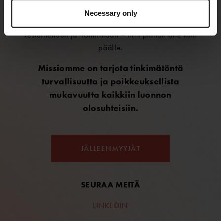
kuivapukuja maailman vaativimpiin olosuhteisiin.
Necessary only
®
Ursuit
-kuivapuvut soveltuvat kaikenlaiseen
vesiurheiluun ja -toimintaan – niin pinnan alle kuin
päälle.
Missiomme on tarjota tinkimätöntä
turvallisuutta ja poikkeuksellista
mukavuutta kaikkiin luonnon
olosuhteisiin.
JÄLLEENMYYJÄT
SEURAA MEITÄ
LINKEDIN