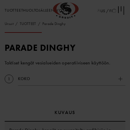
TUOTTEET
HUOLTO
JÄLLEENMYYJÄT
US / FI
Ursuit
TUOTTEET
Parade Dinghy
PARADE DINGHY
Taktiset kengät vesialueiden operatiiviseen käyttöön.
KOKO
1
KUVAUS
Parade Dinghy -kengät on suunniteltu amfibisiin ja