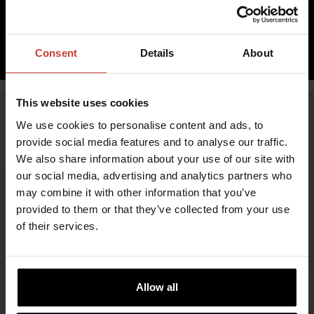
sis. ALV 0,00%
LISÄÄ OSTOSKORIIN
Consent
Details
About
This website uses cookies
We use cookies to personalise content and ads, to
provide social media features and to analyse our traffic.
We also share information about your use of our site with
our social media, advertising and analytics partners who
may combine it with other information that you’ve
provided to them or that they’ve collected from your use
of their services.
TURVALLISUUTTA JA MUKAVUUTTA
ÄÄRIOLOSUHTEISIIN
Allow all
Vuonna 1964 perustettu Ursuit on suomalainen
uranuurtaja, joka suunnittelee ja valmistaa