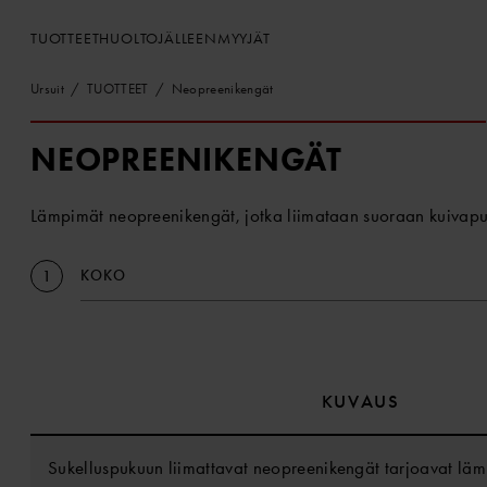
TUOTTEET
HUOLTO
JÄLLEENMYYJÄT
Ursuit
TUOTTEET
Neopreenikengät
NEOPREENIKENGÄT
Lämpimät neopreenikengät, jotka liimataan suoraan kuivap
KOKO
1
KUVAUS
Sukelluspukuun liimattavat neopreenikengät tarjoavat läm