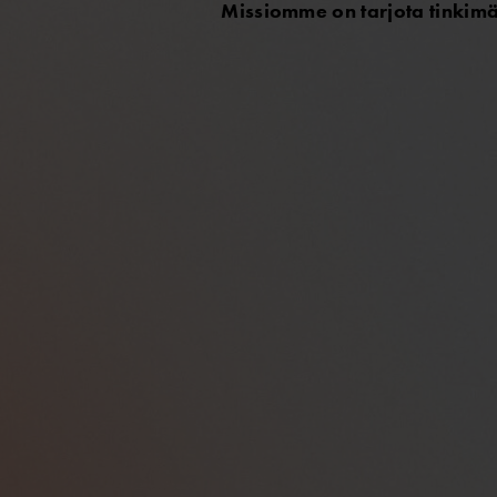
Missiomme on tarjota tinkimät