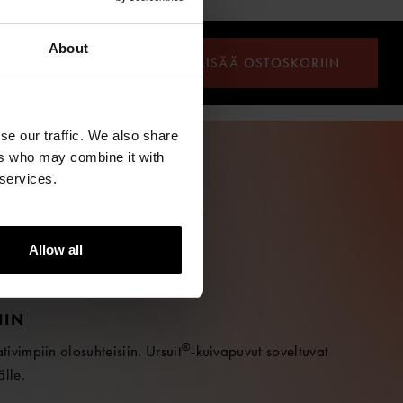
About
LISÄÄ OSTOSKORIIN
se our traffic. We also share
ers who may combine it with
 services.
Allow all
IIN
®
vimpiin olosuhteisiin. Ursuit
-kuivapuvut soveltuvat
älle.