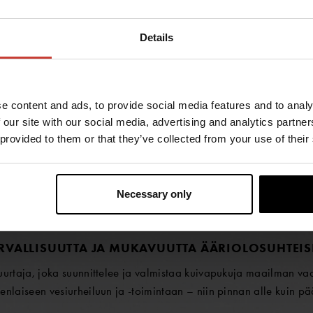
139,44 €
Details
sis. ALV 0,00%
e content and ads, to provide social media features and to analy
 our site with our social media, advertising and analytics partn
 provided to them or that they’ve collected from your use of their
Necessary only
RVALLISUUTTA JA MUKAVUUTTA ÄÄRIOLOSUHTEIS
rtaja, joka suunnittelee ja valmistaa kuivapukuja maailman vaati
enlaiseen vesiurheiluun ja -toimintaan – niin pinnan alle kuin pä