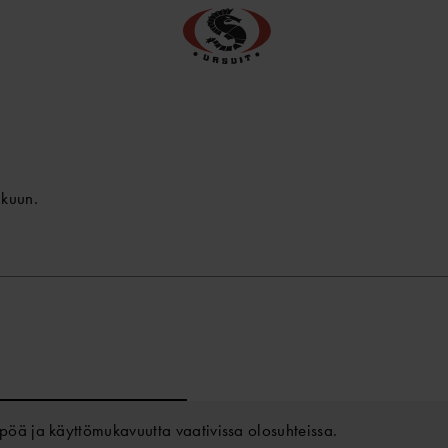
ukuun.
pöä ja käyttömukavuutta vaativissa olosuhteissa.