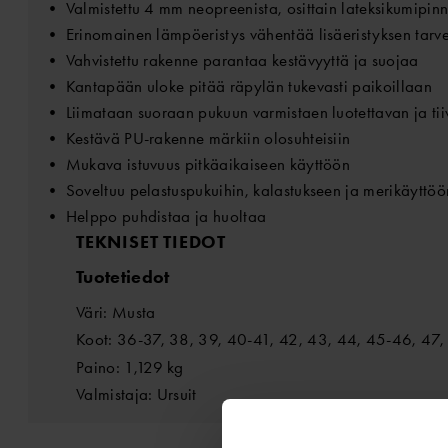
• Valmistettu 4 mm neopreenista, osittain lateksikumipinn
• Erinomainen lämpöeristys vähentää lisäeristyksen tarve
• Vahvistettu rakenne parantaa kestävyyttä ja suojaa
• Kantapään uloke pitää räpylän tukevasti paikoillaan
• Liimataan suoraan pukuun varmistaen luotettavan ja tiiv
• Kestävä PU-rakenne märkiin olosuhteisiin
• Mukava istuvuus pitkäaikaiseen käyttöön
• Soveltuu pelastuspukuihin, kalastukseen ja merikäyttöö
• Helppo puhdistaa ja huoltaa
TEKNISET TIEDOT
Tuotetiedot
Väri: Musta
Koot: 36-37, 38, 39, 40-41, 42, 43, 44, 45-46, 47,
Paino: 1,129 kg
Valmistaja: Ursuit