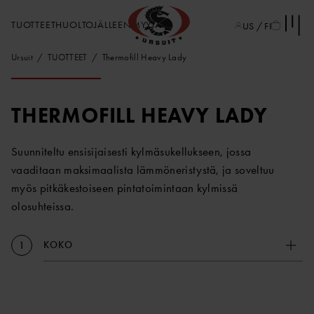
TUOTTEET
HUOLTO
JÄLLEENMYYJÄT
US / FI
Ursuit
TUOTTEET
Thermofill Heavy Lady
THERMOFILL HEAVY LADY
Suunniteltu ensisijaisesti kylmäsukellukseen, jossa
vaaditaan maksimaalista lämmöneristystä, ja soveltuu
myös pitkäkestoiseen pintatoimintaan kylmissä
olosuhteissa.
KOKO
1