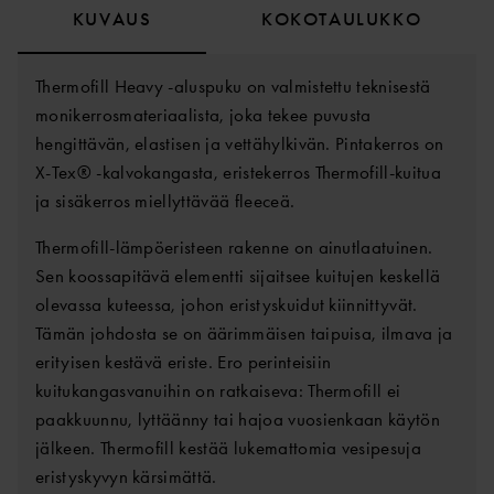
KUVAUS
KOKOTAULUKKO
Thermofill Heavy -aluspuku on valmistettu teknisestä
monikerrosmateriaalista, joka tekee puvusta
hengittävän, elastisen ja vettähylkivän. Pintakerros on
X-Tex® -kalvokangasta, eristekerros Thermofill-kuitua
ja sisäkerros miellyttävää fleeceä.
Thermofill-lämpöeristeen rakenne on ainutlaatuinen.
Sen koossapitävä elementti sijaitsee kuitujen keskellä
olevassa kuteessa, johon eristyskuidut kiinnittyvät.
Tämän johdosta se on äärimmäisen taipuisa, ilmava ja
erityisen kestävä eriste. Ero perinteisiin
kuitukangasvanuihin on ratkaiseva: Thermofill ei
paakkuunnu, lyttäänny tai hajoa vuosienkaan käytön
jälkeen. Thermofill kestää lukemattomia vesipesuja
eristyskyvyn kärsimättä.