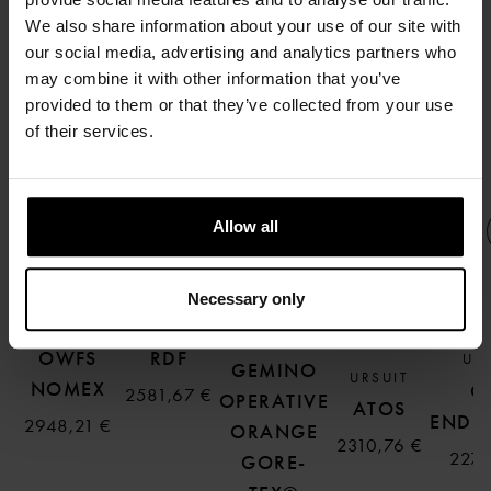
We also share information about your use of our site with
our social media, advertising and analytics partners who
SAATAT OLLA KIINNOSTUNUT
may combine it with other information that you’ve
MYÖS NÄISTÄ
provided to them or that they’ve collected from your use
of their services.
Allow all
Necessary only
URSUIT
URSUIT
URSUIT
OWFS
RDF
UR
GEMINO
URSUIT
NOMEX
O
2581,67 €
OPERATIVE
ATOS
ENDU
2948,21 €
ORANGE
2310,76 €
2270
GORE-