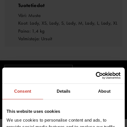
Tuotetiedot
Väri: Musta
Koot: Lady, XS, Lady, S, Lady, M, Lady, L, Lady, XL
Paino: 1,4 kg
Valmistaja: Ursuit
LATAA TUOTEKORTTI
366,53 €
Consent
Details
About
sis. ALV 0,00%
LISÄÄ OSTOSKORIIN
This website uses cookies
We use cookies to personalise content and ads, to
provide social media features and to analyse our traffic.