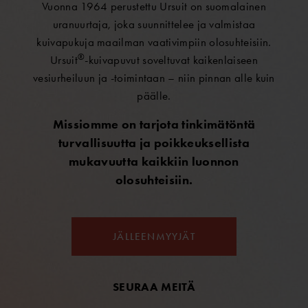
Vuonna 1964 perustettu Ursuit on suomalainen
uranuurtaja, joka suunnittelee ja valmistaa
kuivapukuja maailman vaativimpiin olosuhteisiin.
®
Ursuit
-kuivapuvut soveltuvat kaikenlaiseen
vesiurheiluun ja -toimintaan – niin pinnan alle kuin
päälle.
Missiomme on tarjota tinkimätöntä
turvallisuutta ja poikkeuksellista
mukavuutta kaikkiin luonnon
olosuhteisiin.
JÄLLEENMYYJÄT
SEURAA MEITÄ