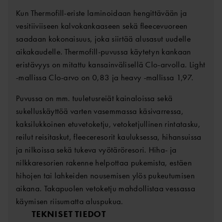
Kun Thermofill-eriste laminoidaan hengittävään ja
vesitiiviiseen kalvokankaaseen sekä fleecevuoreen
saadaan kokonaisuus, joka siirtää alusasut uudelle
aikakaudelle. Thermofill-puvussa käytetyn kankaan
eristävyys on mitattu kansainvälisellä Clo-arvolla. Light
-mallissa Clo-arvo on 0,83 ja heavy -mallissa 1,97.
Puvussa on mm. tuuletusreiät kainaloissa sekä
sukelluskäyttöä varten vasemmassa käsivarressa,
kaksilukkoinen etuvetoketju, vetoketjullinen rintatasku,
reilut reisitaskut, fleeceresorit kauluksessa, hihansuissa
ja nilkoissa sekä tukeva vyötäröresori. Hiha- ja
nilkkaresorien rakenne helpottaa pukemista, estäen
hihojen tai lahkeiden nousemisen ylös pukeutumisen
aikana. Takapuolen vetoketju mahdollistaa vessassa
käymisen riisumatta aluspukua.
TEKNISET TIEDOT