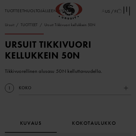
TUOTTEET
HUOLTO
JÄLLEENMYYJÄT
US / FI
Ursuit
TUOTTEET
Ursuit Tikkivuori kellukkein 50N
URSUIT TIKKIVUORI
KELLUKKEIN 50N
Tikkivuorellinen alusasu 50N kelluttavuudella.
KOKO
1
KUVAUS
KOKOTAULUKKO