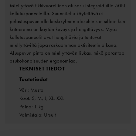
Miellyttävä tikkivuorellinen alusasu integroiduilla 50N
kellutuspaneeleilla. Suunniteltu käytettäväksi
pelastuspuvun alle keskikylmiin olosuhteisiin silloin kun
kriteereinä on käytön keveys ja hengittävyys. Myös
kellutuspaneelit ovat hengittävia ja tuntuvat
miellyttäviltä jopa raskaamman aktiviteetin aikana.
Aluspuvun pinta on miellyttävän liukas, mikä parantaa
asukokonaisuuden ergonomiaa.
TEKNISET TIEDOT
Tuotetiedot
Väri: Musta
Koot: S, M, L, XL, XXL
Paino: 1 kg
Valmistaja: Ursuit