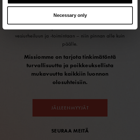
Vuonna 1964 perustettu Ursuit on suomalainen
uranuurtaja, joka suunnittelee ja valmistaa
Necessary only
kuivapukuja maailman vaativimpiin olosuhteisiin.
®
Ursuit
-kuivapuvut soveltuvat kaikenlaiseen
vesiurheiluun ja -toimintaan – niin pinnan alle kuin
päälle.
Missiomme on tarjota tinkimätöntä
turvallisuutta ja poikkeuksellista
mukavuutta kaikkiin luonnon
olosuhteisiin.
JÄLLEENMYYJÄT
SEURAA MEITÄ