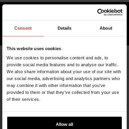
205,65 €
sis. ALV 0,00%
Consent
Details
About
LISÄÄ OSTOSKORIIN
This website uses cookies
We use cookies to personalise content and ads, to
provide social media features and to analyse our traffic.
We also share information about your use of our site with
our social media, advertising and analytics partners who
may combine it with other information that you’ve
provided to them or that they’ve collected from your use
of their services.
TURVALLISUUTTA JA MUKAVUUTTA
ÄÄRIOLOSUHTEISIIN
Allow all