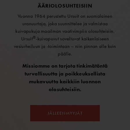
ÄÄRIOLOSUHTEISIIN
Vuonna 1964 perustettu Ursuit on suomalainen
uranuurtaja, joka suunnittelee ja valmistaa
kuivapukuja maailman vaativimpiin olosuhteisiin.
®
Ursuit
-kuivapuvut soveltuvat kaikenlaiseen
vesiurheiluun ja -toimintaan – niin pinnan alle kuin
päälle.
Missiomme on tarjota tinkimätöntä
turvallisuutta ja poikkeuksellista
mukavuutta kaikkiin luonnon
olosuhteisiin.
JÄLLEENMYYJÄT