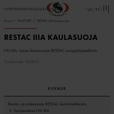
TUOTTEET
HUOLTO
JÄLLEENMYYJÄT
US / FI
Ursuit
TUOTTEET
RESTAC IIIA kaulasuoja
RESTAC IIIA KAULASUOJA
NIJ IIIA -tason kaulasuoja RESTAC-suojajärjestelmiin.
Tuotekoodi: 014805
KUVAUS
Kaula- ja niskasuoja RESTAC-kantolaitteisiin.
• Suojaustaso NIJ IIIA