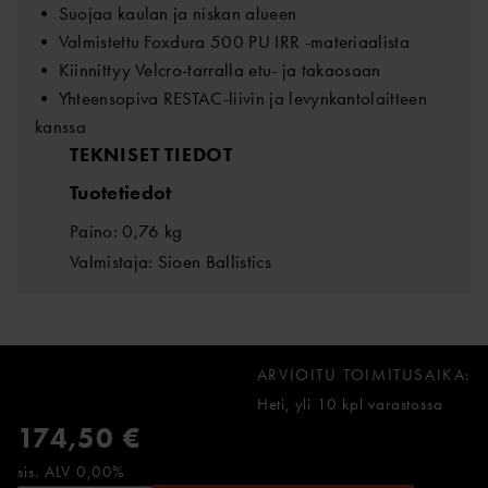
• Suojaa kaulan ja niskan alueen
• Valmistettu Foxdura 500 PU IRR -materiaalista
• Kiinnittyy Velcro-tarralla etu- ja takaosaan
• Yhteensopiva RESTAC-liivin ja levynkantolaitteen
kanssa
TEKNISET TIEDOT
Tuotetiedot
Paino: 0,76 kg
Valmistaja: Sioen Ballistics
ARVIOITU TOIMITUSAIKA:
Heti, yli 10 kpl varastossa
174,50 €
sis. ALV 0,00%