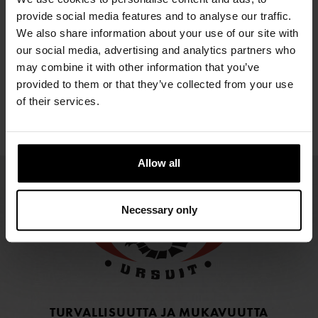
NOMEX
2581,67 €
SOFTDURA
SOFTD
ATOS
provide social media features and to analyse our traffic.
2948,21 €
2207,17 €
LA
We also share information about your use of our site with
2310,76 €
our social media, advertising and analytics partners who
2207,
may combine it with other information that you’ve
provided to them or that they’ve collected from your use
of their services.
Allow all
Necessary only
TURVALLISUUTTA JA MUKAVUUTTA