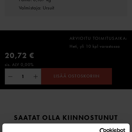
Valmistaja: Ursuit
ARVIOITU TOIMITUSAIKA:
Heti, yli 10 kpl varastossa
20,72 €
sis. ALV 0,00%
LISÄÄ OSTOSKORIIN
SAATAT OLLA KIINNOSTUNUT
MYÖS NÄISTÄ