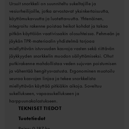
Ursuit snorkkeli on suunniteltu sukeltajille ja
vesiurheilijoille, jotka arvostavat yksinkertaisuutta,
käyttömukavuutta ja luotettavuutta. Yhtenäinen,
integroitu rakenne poistaa heikot kohdat ja takaa
pitkän käyttöiän vaativissakin olosuhteissa. Pehmeän ja
jäykän TPR-materiaalin yhdistelmä tarjoaa
miellyttävän istuvuuden kasvoja vasten sekä riittävän
jäykkyyden snorkkelin muodon säilyttämiseksi. Ohut
putkirakenne mahdollistaa veden sujuvan poistumisen
ja vähentää hengitysvastusta. Ergonominen muotoilu
seuraa kasvojen linjaa ja tekee snorkkelista
miellyttävän käyttää pitkiäkin aikoja. Soveltuu
sukellukseen, vapaasukellukseen ja
harppuunakalastukseen.
TEKNISET TIEDOT
Tuotetiedot
Paino: 0,187 kg