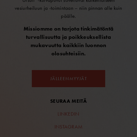
Ursuit
-kuivapuvut soveltuvat kaikenlaiseen
vesiurheiluun ja -toimintaan – niin pinnan alle kuin
päälle.
Missiomme on tarjota tinkimätöntä
turvallisuutta ja poikkeuksellista
mukavuutta kaikkiin luonnon
olosuhteisiin.
JÄLLEENMYYJÄT
SEURAA MEITÄ
LINKEDIN
INSTAGRAM