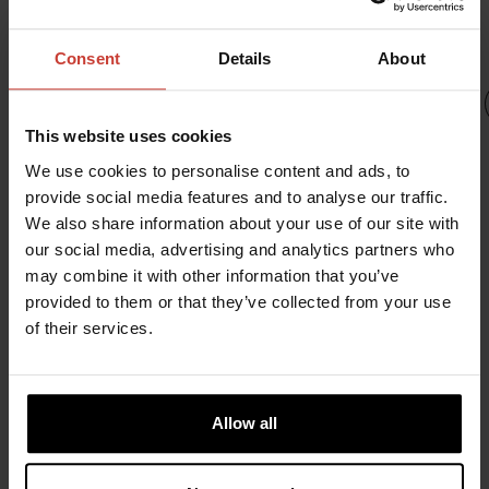
Consent
Details
About
This website uses cookies
We use cookies to personalise content and ads, to
provide social media features and to analyse our traffic.
URSUIT
URSUIT
We also share information about your use of our site with
OWFS
URSUIT
GEMINO
our social media, advertising and analytics partners who
NOMEX
ONE
OPERATIVE
may combine it with other information that you’ve
ENDURANCE
2948,21 €
ORANGE
provided to them or that they’ve collected from your use
URSUIT
2270,92 €
of their services.
GORE-
ONE
TEX®
ENDURANCE,
LADY
2549,80 €
Allow all
2270,92 €