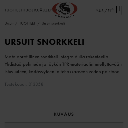
TUOTTEET
HUOLTO
JÄLLEENMYYJÄT
US / FI
Ursuit
TUOTTEET
Ursuit snorkkeli
URSUIT SNORKKELI
Matalaprofiilinen snorkkeli integroidulla rakenteella.
Yhdistää pehmeän ja jäykän TPR-materiaalin miellyttävään
istuvuuteen, kestävyyteen ja tehokkaaseen veden poistoon.
Tuotekoodi: 013358
KUVAUS