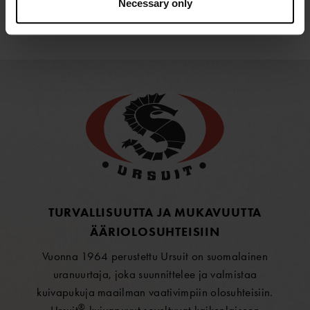
Necessary only
TURVALLISUUTTA JA MUKAVUUTTA
ÄÄRIOLOSUHTEISIIN
Vuonna 1964 perustettu Ursuit on suomalainen
uranuurtaja, joka suunnittelee ja valmistaa
kuivapukuja maailman vaativimpiin olosuhteisiin.
®