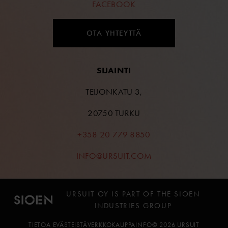
FACEBOOK
OTA YHTEYTTÄ
SIJAINTI
TEIJONKATU 3,
20750 TURKU
+358 20 779 8850
INFO@URSUIT.COM
URSUIT OY IS PART OF THE SIOEN
INDUSTRIES GROUP
TIETOA EVÄSTEISTÄ
VERKKOKAUPPAINFO
© 2026 URSUIT