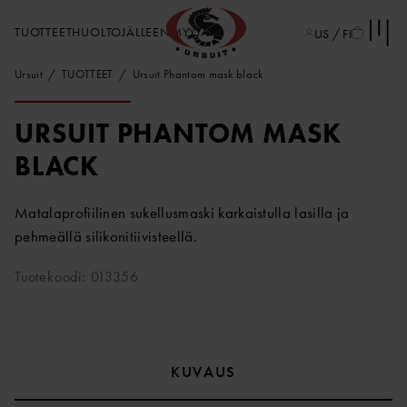
TUOTTEET
HUOLTO
JÄLLEENMYYJÄT
US / FI
Ursuit
TUOTTEET
Ursuit Phantom mask black
URSUIT PHANTOM MASK
BLACK
Matalaprofiilinen sukellusmaski karkaistulla lasilla ja
pehmeällä silikonitiivisteellä.
Tuotekoodi: 013356
KUVAUS