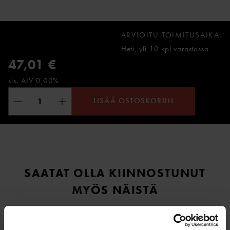
ARVIOITU TOIMITUSAIKA:
Heti, yli 10 kpl varastossa
47,01 €
sis. ALV 0,00%
LISÄÄ OSTOSKORIIN
SAATAT OLLA KIINNOSTUNUT
MYÖS NÄISTÄ