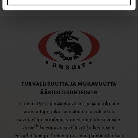
TURVALLISUUTTA JA MUKAVUUTTA
ÄÄRIOLOSUHTEISIIN
Vuonna 1964 perustettu Ursuit on suomalainen
uranuurtaja, joka suunnittelee ja valmistaa
kuivapukuja maailman vaativimpiin olosuhteisiin.
®
Ursuit
-kuivapuvut soveltuvat kaikenlaiseen
vesiurheiluun ja -toimintaan – niin pinnan alle kuin