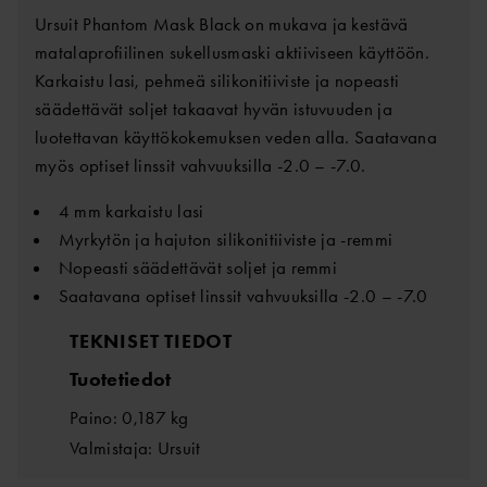
Ursuit Phantom Mask Black on mukava ja kestävä
matalaprofiilinen sukellusmaski aktiiviseen käyttöön.
Karkaistu lasi, pehmeä silikonitiiviste ja nopeasti
säädettävät soljet takaavat hyvän istuvuuden ja
luotettavan käyttökokemuksen veden alla. Saatavana
myös optiset linssit vahvuuksilla -2.0 – -7.0.
4 mm karkaistu lasi
Myrkytön ja hajuton silikonitiiviste ja -remmi
Nopeasti säädettävät soljet ja remmi
Saatavana optiset linssit vahvuuksilla -2.0 – -7.0
TEKNISET TIEDOT
Tuotetiedot
Paino: 0,187 kg
Valmistaja: Ursuit