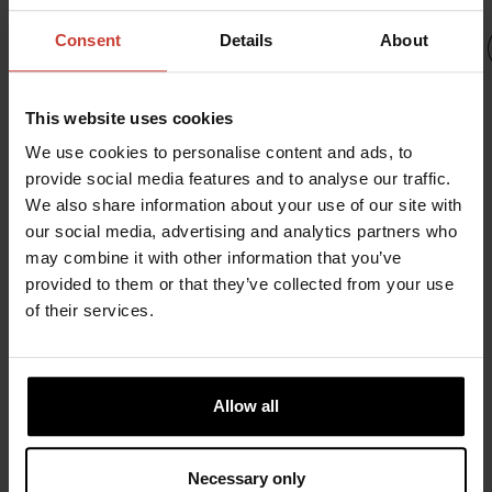
Consent
Details
About
This website uses cookies
UR
UR
We use cookies to personalise content and ads, to
URSUIT
URSUIT
provide social media features and to analyse our traffic.
JET
THERMOFILL
THERMOFILL
We also share information about your use of our site with
LIGHT
LIGHT LADY
131
our social media, advertising and analytics partners who
URSUIT
334,66 €
334,66 €
may combine it with other information that you’ve
MANTA
provided to them or that they’ve collected from your use
PINTAPELASTAJAN
of their services.
KYPÄRÄ
MULTIROLE SAR
237,90 €
Allow all
Necessary only