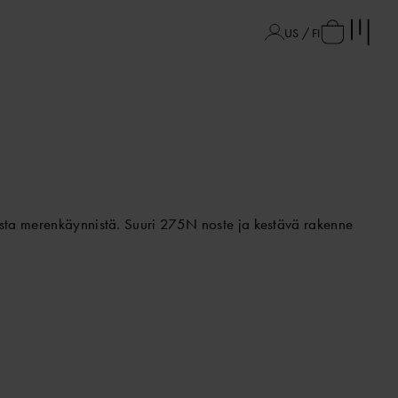
US / FI
asta merenkäynnistä. Suuri 275N noste ja kestävä rakenne