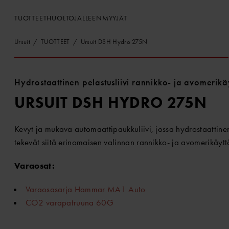
TUOTTEET
HUOLTO
JÄLLEENMYYJÄT
Ursuit
TUOTTEET
Ursuit DSH Hydro 275N
Hydrostaattinen pelastusliivi rannikko- ja avomerikä
URSUIT DSH HYDRO 275N
Kevyt ja mukava automaattipaukkuliivi, jossa hydrostaattin
tekevät siitä erinomaisen valinnan rannikko- ja avomerikäyt
Varaosat:
Varaosasarja Hammar MA1 Auto
CO2 varapatruuna 60G