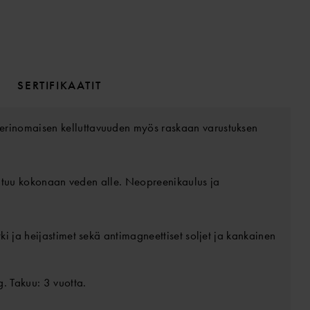
SERTIFIKAATIT
erinomaisen kelluttavuuden myös raskaan varustuksen
joutuu kokonaan veden alle. Neopreenikaulus ja
i ja heijastimet sekä antimagneettiset soljet ja kankainen
. Takuu: 3 vuotta.