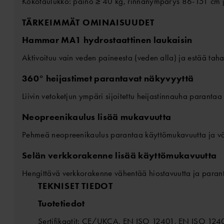
Kokotaulukko: paino
≥
40 kg, rinnanympärys 86-151 cm j
TÄRKEIMMÄT OMINAISUUDET
Hammar MA1 hydrostaattinen laukaisin
Aktivoituu vain veden paineesta (veden alla) ja estää tah
360° heijastimet parantavat näkyvyyttä
Liivin vetoketjun ympäri sijoitettu heijastinnauha parantaa 
Neopreenikaulus lisää mukavuutta
Pehmeä neopreenikaulus parantaa käyttömukavuutta ja vä
Selän verkkorakenne lisää käyttömukavuutta
Hengittävä verkkorakenne vähentää hiostavuutta ja parant
TEKNISET TIEDOT
Tuotetiedot
Sertifikaatit: CE/UKCA, EN ISO 12401, EN ISO 124