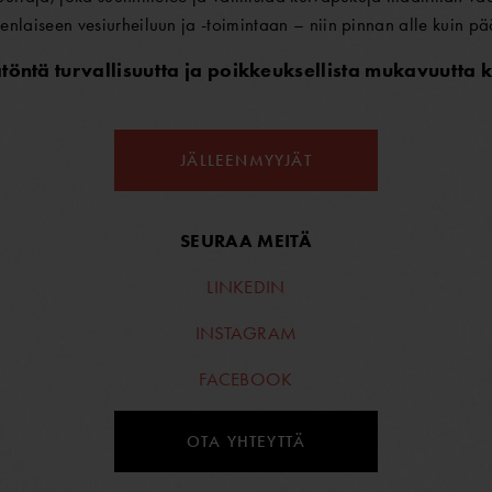
enlaiseen vesiurheiluun ja -toimintaan – niin pinnan alle kuin pä
öntä turvallisuutta ja poikkeuksellista mukavuutta k
JÄLLEENMYYJÄT
SEURAA MEITÄ
LINKEDIN
INSTAGRAM
FACEBOOK
OTA YHTEYTTÄ