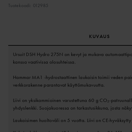
Tuotekoodi: 012985
KUVAUS
Ursuit DSH Hydro 275N on kevyt ja mukava automaattipauk
kanssa vaativissa olosuhteissa.
Hammar MA1 -hydrostaattinen laukaisin toimii veden painee
verkkorakenne parantavat käyttömukavuutta.
Liivi on yksikammioinen varustettuna 60 g CO₂-patruunalla
yhdyslenkki. Suojakuoressa on tarkastusikkuna, josta näk
Laukaisimen huoltoväli on 5 vuotta. Liivi on CE-hyväksytt