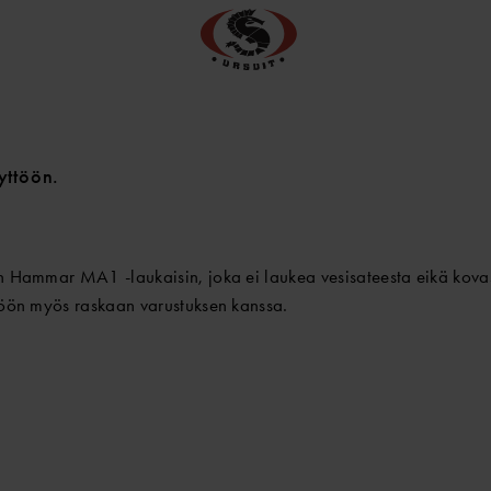
yttöön.
en Hammar MA1 -laukaisin, joka ei laukea vesisateesta eikä kov
töön myös raskaan varustuksen kanssa.