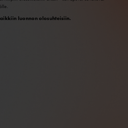
älle.
aikkiin luonnon olosuhteisiin.