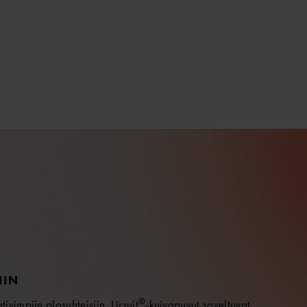
IIN
®
vimpiin olosuhteisiin. Ursuit
-kuivapuvut soveltuvat