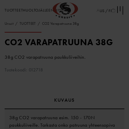
TUOTTEET
HUOLTO
JÄLLEENMYYJÄT
US / FI
Ursuit
TUOTTEET
CO2 Varapatruuna 38g
CO2 VARAPATRUUNA 38G
38g CO2 varapatruuna paukkuliiveihin.
Tuotekoodi: 012718
KUVAUS
38g CO2 varapatruuna esim. 150 - 170N
paukkuliiveille. Tarkasta onko patruuna yhteensopiva