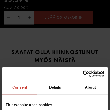
23,39 €
sis. ALV 0,00%
LISÄÄ OSTOSKORIIN
SAATAT OLLA KIINNOSTUNUT
MYÖS NÄISTÄ
Consent
Details
About
This website uses cookies
MULLION