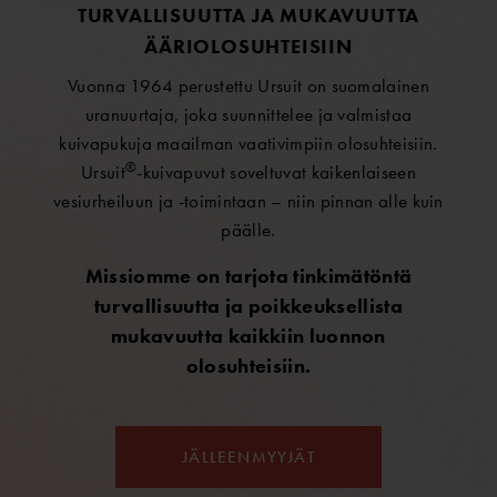
TURVALLISUUTTA JA MUKAVUUTTA
ÄÄRIOLOSUHTEISIIN
Vuonna 1964 perustettu Ursuit on suomalainen
uranuurtaja, joka suunnittelee ja valmistaa
kuivapukuja maailman vaativimpiin olosuhteisiin.
®
Ursuit
-kuivapuvut soveltuvat kaikenlaiseen
vesiurheiluun ja -toimintaan – niin pinnan alle kuin
päälle.
Missiomme on tarjota tinkimätöntä
turvallisuutta ja poikkeuksellista
mukavuutta kaikkiin luonnon
olosuhteisiin.
JÄLLEENMYYJÄT