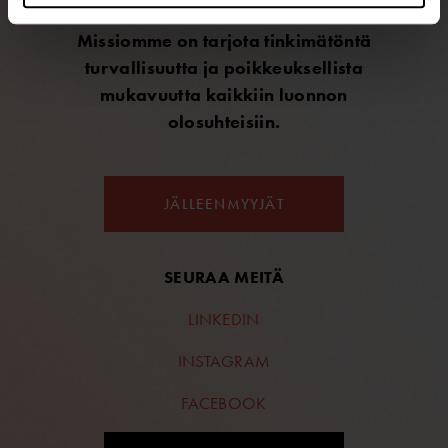
Missiomme on tarjota tinkimätöntä
turvallisuutta ja poikkeuksellista
mukavuutta kaikkiin luonnon
olosuhteisiin.
JÄLLEENMYYJÄT
SEURAA MEITÄ
LINKEDIN
INSTAGRAM
FACEBOOK