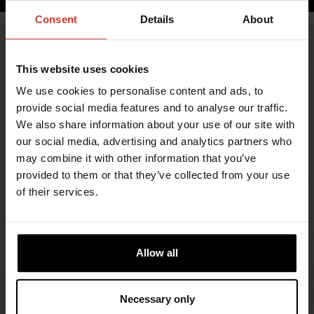
Consent
Details
About
This website uses cookies
We use cookies to personalise content and ads, to
provide social media features and to analyse our traffic.
We also share information about your use of our site with
our social media, advertising and analytics partners who
may combine it with other information that you’ve
provided to them or that they’ve collected from your use
TURVALLISUUTTA JA MUKAVUUTTA
of their services.
ÄÄRIOLOSUHTEISIIN
Vuonna 1964 perustettu Ursuit on suomalainen
uranuurtaja, joka suunnittelee ja valmistaa
Allow all
kuivapukuja maailman vaativimpiin olosuhteisiin.
®
Ursuit
-kuivapuvut soveltuvat kaikenlaiseen
vesiurheiluun ja -toimintaan – niin pinnan alle kuin
Necessary only
päälle.