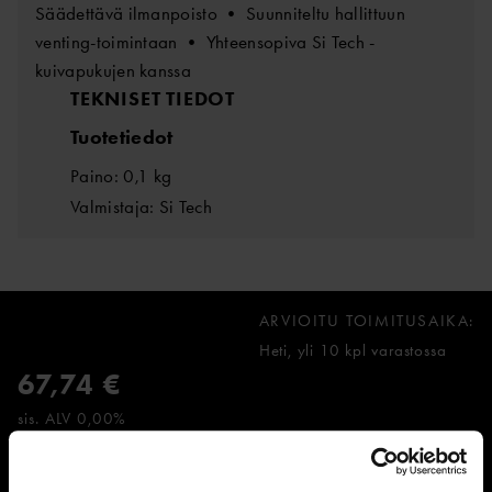
Säädettävä ilmanpoisto • Suunniteltu hallittuun
venting-toimintaan • Yhteensopiva Si Tech -
kuivapukujen kanssa
TEKNISET TIEDOT
Tuotetiedot
Paino: 0,1 kg
Valmistaja: Si Tech
ARVIOITU TOIMITUSAIKA:
Heti, yli 10 kpl varastossa
67,74 €
sis. ALV 0,00%
LISÄÄ OSTOSKORIIN