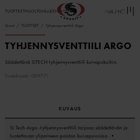
TUOTTEET
HUOLTO
JÄLLEENMYYJÄT
US / FI
Ursuit
TUOTTEET
Tyhjennysventtiili Argo
TYHJENNYSVENTTIILI ARGO
Säädettävä SITECH tyhjennysventtiili kuivapukuihin.
Tuotekoodi: 009771
KUVAUS
Si Tech Argo -tyhjennysventtiili tarjoaa säädettävän ja
luotettavan ylipaineen poiston kuivapuvuissa. •