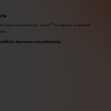
IIN
®
vimpiin olosuhteisiin. Ursuit
-kuivapuvut soveltuvat
älle.
aikkiin luonnon olosuhteisiin.