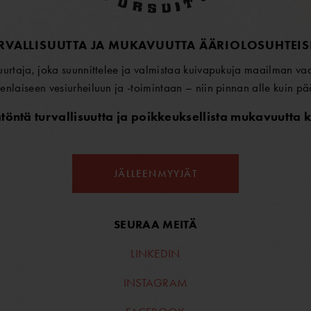
RVALLISUUTTA JA MUKAVUUTTA ÄÄRIOLOSUHTEIS
rtaja, joka suunnittelee ja valmistaa kuivapukuja maailman vaati
enlaiseen vesiurheiluun ja -toimintaan – niin pinnan alle kuin pä
öntä turvallisuutta ja poikkeuksellista mukavuutta k
JÄLLEENMYYJÄT
SEURAA MEITÄ
LINKEDIN
INSTAGRAM