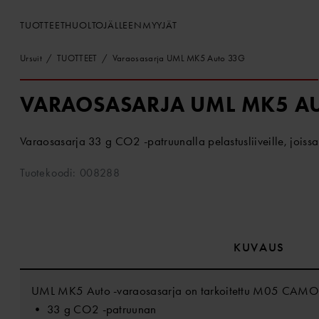
TUOTTEET
HUOLTO
JÄLLEENMYYJÄT
Ursuit
TUOTTEET
Varaosasarja UML MK5 Auto 33G
VARAOSASARJA UML MK5 A
Varaosasarja 33 g CO2 -patruunalla pelastusliiveille, jois
Tuotekoodi: 008288
KUVAUS
UML MK5 Auto -varaosasarja on tarkoitettu M05 CAMO -pe
• 33 g CO2 -patruunan