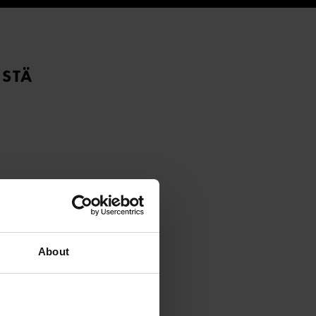
ISTÄ
About