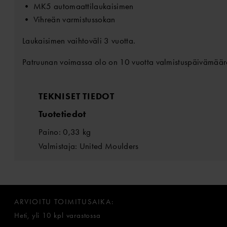
• MK5 automaattilaukaisimen
• Vihreän varmistussokan
Laukaisimen vaihtoväli 3 vuotta.
Patruunan voimassa olo on 10 vuotta valmistuspäivämäär
TEKNISET TIEDOT
Tuotetiedot
Paino: 0,33 kg
Valmistaja: United Moulders
ARVIOITU TOIMITUSAIKA:
Heti, yli 10 kpl varastossa