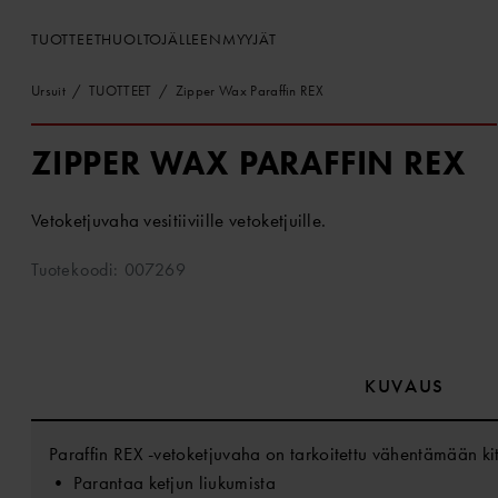
TUOTTEET
HUOLTO
JÄLLEENMYYJÄT
Ursuit
TUOTTEET
Zipper Wax Paraffin REX
ZIPPER WAX PARAFFIN REX
Vetoketjuvaha vesitiiviille vetoketjuille.
Tuotekoodi: 007269
KUVAUS
Paraffin REX -vetoketjuvaha on tarkoitettu vähentämään kit
• Parantaa ketjun liukumista