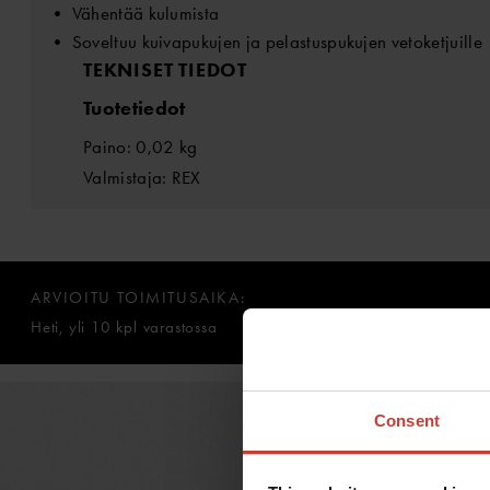
• Vähentää kulumista
• Soveltuu kuivapukujen ja pelastuspukujen vetoketjuille
TEKNISET TIEDOT
Tuotetiedot
Paino: 0,02 kg
Valmistaja: REX
ARVIOITU TOIMITUSAIKA:
Heti, yli 10 kpl varastossa
Consent