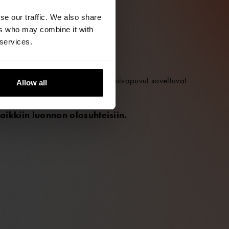
se our traffic. We also share
ers who may combine it with
 services.
IIN
®
vimpiin olosuhteisiin. Ursuit
-kuivapuvut soveltuvat
Allow all
älle.
aikkiin luonnon olosuhteisiin.