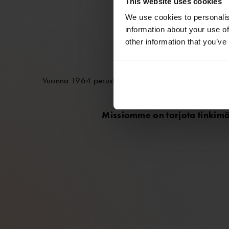
This website uses cookies
We use cookies to personalis
information about your use of
other information that you’ve
TU
Vuonna 1964 perustettu Ursuit on suomalainen uranuu
kaik
Missiomme on tarjota tinkimät