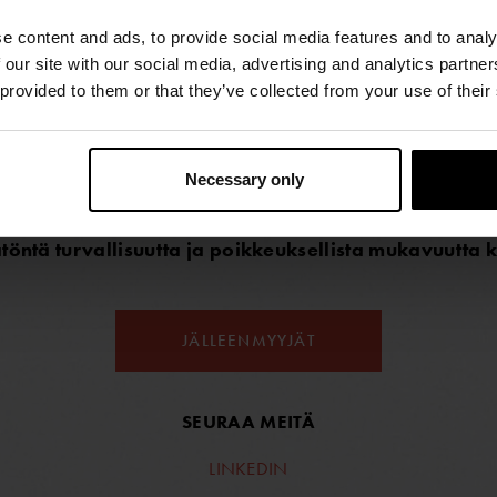
e content and ads, to provide social media features and to analy
 our site with our social media, advertising and analytics partn
 provided to them or that they’ve collected from your use of their
RVALLISUUTTA JA MUKAVUUTTA ÄÄRIOLOSUHTEIS
rtaja, joka suunnittelee ja valmistaa kuivapukuja maailman vaati
Necessary only
enlaiseen vesiurheiluun ja -toimintaan – niin pinnan alle kuin pä
öntä turvallisuutta ja poikkeuksellista mukavuutta k
JÄLLEENMYYJÄT
SEURAA MEITÄ
LINKEDIN