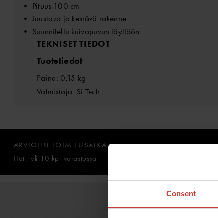
• Pituus 100 cm
• Joustava ja kestävä rakenne
• Suunniteltu kuivapuvun täyttöön
TEKNISET TIEDOT
Tuotetiedot
Paino: 0,15 kg
Valmistaja: Si Tech
ARVIOITU TOIMITUSAIKA:
Heti, yli 10 kpl varastossa
Consent