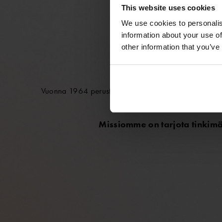
This website uses cookies
We use cookies to personalis
information about your use of
other information that you’ve
TU
Vuonna 1964 perustettu Ursuit on suomalainen uranuu
kaik
Missiomme on tarjota tinkimät