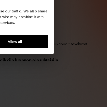
se our traffic. We also share
ers who may combine it with
 services.
IIN
Allow all
®
vimpiin olosuhteisiin. Ursuit
-kuivapuvut soveltuvat
älle.
aikkiin luonnon olosuhteisiin.