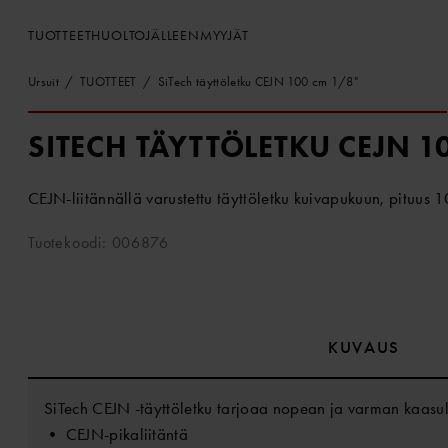
TUOTTEET
HUOLTO
JÄLLEENMYYJÄT
Ursuit
TUOTTEET
SiTech täyttöletku CEJN 100 cm 1/8"
SITECH TÄYTTÖLETKU CEJN 1
CEJN-liitännällä varustettu täyttöletku kuivapukuun, pituus 
Tuotekoodi: 006876
KUVAUS
SiTech CEJN -täyttöletku tarjoaa nopean ja varman kaasu
• CEJN-pikaliitäntä