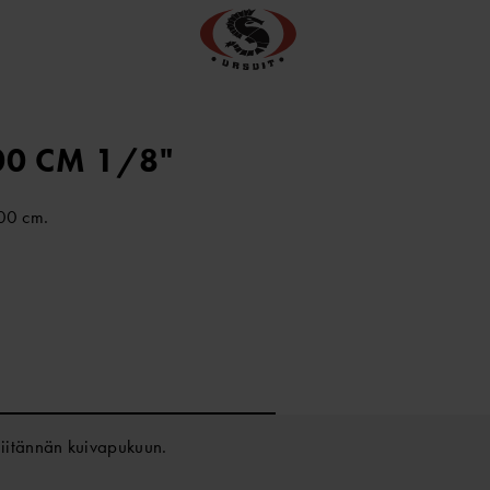
00 CM 1/8"
100 cm.
liitännän kuivapukuun.