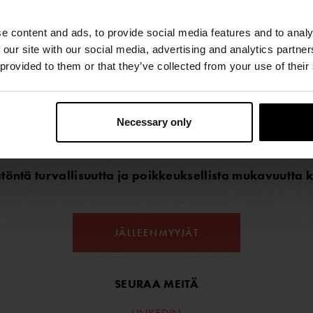
e content and ads, to provide social media features and to analy
 our site with our social media, advertising and analytics partn
 provided to them or that they’ve collected from your use of their
RVALLISUUTTA JA MUKAVUUTTA ÄÄRIOLOSUHTEIS
Necessary only
rtaja, joka suunnittelee ja valmistaa kuivapukuja maailman vaati
enlaiseen vesiurheiluun ja -toimintaan – niin pinnan alle kuin pä
öntä turvallisuutta ja poikkeuksellista mukavuutta k
JÄLLEENMYYJÄT
SEURAA MEITÄ