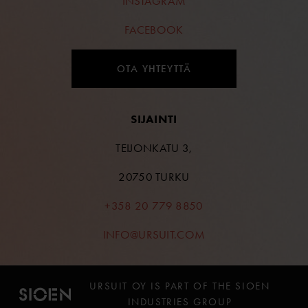
INSTAGRAM
FACEBOOK
OTA YHTEYTTÄ
SIJAINTI
TEIJONKATU 3,
20750 TURKU
+358 20 779 8850
INFO@URSUIT.COM
URSUIT OY IS PART OF THE SIOEN
INDUSTRIES GROUP