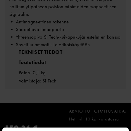
hallitun ylipaineen poiston minimoiden magneettisen
signaalin.
• Antimagneettinen rakenne
• Säädettävä ilmanpoisto
• Yhteensopiva Si Tech-kuivapukujärjestelmien kanssa
• Soveltuu ammatti- ja erikoiskäyttöön
TEKNISET TIEDOT
Tuotetiedot
Paino: 0,1 kg
Valmistaja: Si Tech
ARVIOITU TOIMITUSAIKA:
Heti, yli 10 kpl varastossa
159,36 €