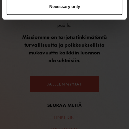
kuivapukuja maailman vaativimpiin olosuhteisiin.
Necessary only
®
Ursuit
-kuivapuvut soveltuvat kaikenlaiseen
vesiurheiluun ja -toimintaan – niin pinnan alle kuin
päälle.
Missiomme on tarjota tinkimätöntä
turvallisuutta ja poikkeuksellista
mukavuutta kaikkiin luonnon
olosuhteisiin.
JÄLLEENMYYJÄT
SEURAA MEITÄ
LINKEDIN