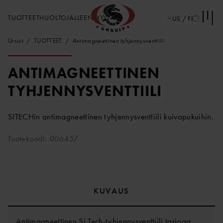
TUOTTEET
HUOLTO
JÄLLEENMYYJÄT
US / FI
Ursuit
TUOTTEET
Antimagneettinen tyhjennysventtiili
ANTIMAGNEETTINEN
TYHJENNYSVENTTIILI
SITECHin antimagneettinen tyhjennysventtiili kuivapukuihin.
Tuotekoodi: 006457
KUVAUS
Antimagneettinen Si Tech-tyhjennysventtiili tarjoaa