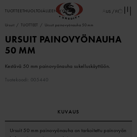
TUOTTEET
HUOLTO
JÄLLEENMYYJÄT
US / FI
Ursuit
TUOTTEET
Ursuit painovyönauha 50 mm
URSUIT PAINOVYÖNAUHA
50 MM
Kestävä 50 mm painovyönauha sukelluskäyttöön.
Tuotekoodi: 005440
KUVAUS
Ursuit 50 mm painovyönauha on tarkoitettu painovyön