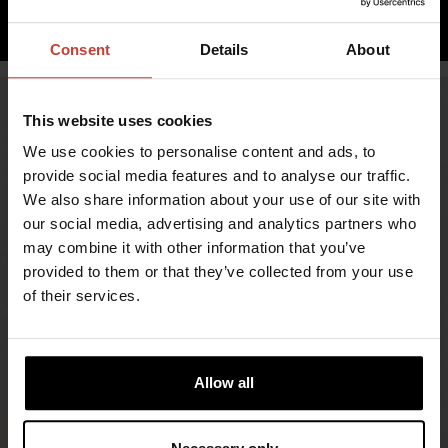
LISÄÄ OSTOSKORIIN
Consent
Details
About
This website uses cookies
We use cookies to personalise content and ads, to
provide social media features and to analyse our traffic.
We also share information about your use of our site with
our social media, advertising and analytics partners who
may combine it with other information that you’ve
provided to them or that they’ve collected from your use
TURVALLISUUTTA JA MUKAVUUTTA
of their services.
ÄÄRIOLOSUHTEISIIN
Vuonna 1964 perustettu Ursuit on suomalainen
Allow all
uranuurtaja, joka suunnittelee ja valmistaa
kuivapukuja maailman vaativimpiin olosuhteisiin.
®
Ursuit
-kuivapuvut soveltuvat kaikenlaiseen