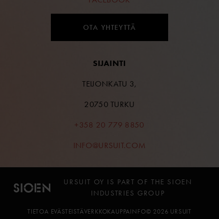
OTA YHTEYTTÄ
SIJAINTI
TEIJONKATU 3,
20750 TURKU
+358 20 779 8850
INFO@URSUIT.COM
URSUIT OY IS PART OF THE SIOEN
INDUSTRIES GROUP
TIETOA EVÄSTEISTÄ
VERKKOKAUPPAINFO
© 2026 URSUIT