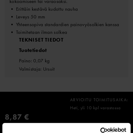
kokoamiseen tai varaosaksi.
• Erittäin kestävä kudottu nauha
• Leveys 50 mm
• Yhteensopiva standardien painovyösolkien kanssa
• Toimitetaan ilman solkea
TEKNISET TIEDOT
Tuotetiedot
Paino: 0,07 kg
Valmistaja: Ursuit
ARVIOITU TOIMITUSAIKA:
Heti, yli 10 kpl varastossa
8,87 €
sis. ALV 0,00%