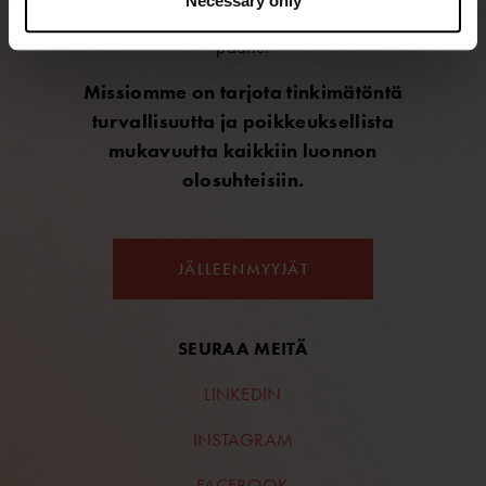
Necessary only
vesiurheiluun ja -toimintaan – niin pinnan alle kuin
päälle.
Missiomme on tarjota tinkimätöntä
turvallisuutta ja poikkeuksellista
mukavuutta kaikkiin luonnon
olosuhteisiin.
JÄLLEENMYYJÄT
SEURAA MEITÄ
LINKEDIN
INSTAGRAM
FACEBOOK