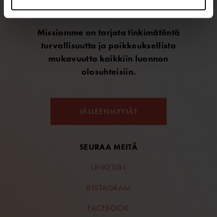
päälle.
Missiomme on tarjota tinkimätöntä
turvallisuutta ja poikkeuksellista
mukavuutta kaikkiin luonnon
olosuhteisiin.
JÄLLEENMYYJÄT
SEURAA MEITÄ
LINKEDIN
INSTAGRAM
FACEBOOK