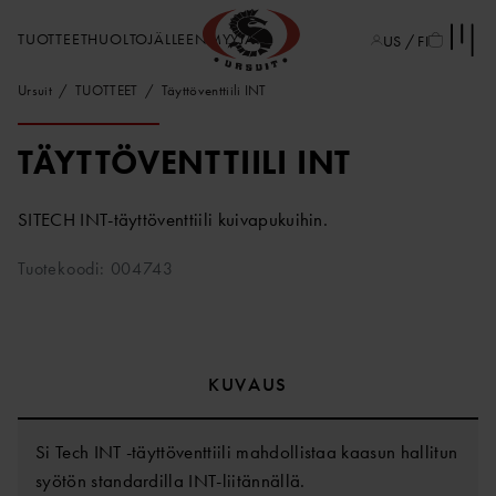
TUOTTEET
HUOLTO
JÄLLEENMYYJÄT
US / FI
Ursuit
TUOTTEET
Täyttöventtiili INT
TÄYTTÖVENTTIILI INT
SITECH INT-täyttöventtiili kuivapukuihin.
Tuotekoodi: 004743
KUVAUS
Si Tech INT -täyttöventtiili mahdollistaa kaasun hallitun
syötön standardilla INT-liitännällä.