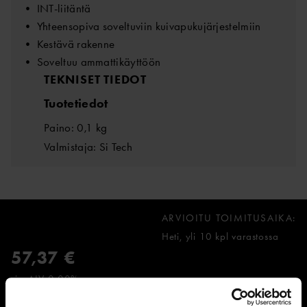
• INT-liitäntä
• Yhteensopiva soveltuviin kuivapukujärjestelmiin
• Kestävä rakenne
• Soveltuu ammattikäyttöön
TEKNISET TIEDOT
Tuotetiedot
Paino: 0,1 kg
Valmistaja: Si Tech
ARVIOITU TOIMITUSAIKA:
Heti, yli 10 kpl varastossa
57,37 €
sis. ALV 0,00%
LISÄÄ OSTOSKORIIN