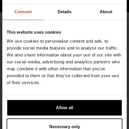
Consent
Details
About
This website uses cookies
We use cookies to personalise content and ads, to
provide social media features and to analyse our traffic.
We also share information about your use of our site with
our social media, advertising and analytics partners who
may combine it with other information that you’ve
provided to them or that they’ve collected from your use
TURVALLISUUTTA JA MUKAVUUTTA
of their services.
ÄÄRIOLOSUHTEISIIN
Vuonna 1964 perustettu Ursuit on suomalainen
uranuurtaja, joka suunnittelee ja valmistaa
Allow all
kuivapukuja maailman vaativimpiin olosuhteisiin.
®
Ursuit
-kuivapuvut soveltuvat kaikenlaiseen
Necessary only
vesiurheiluun ja -toimintaan – niin pinnan alle kuin